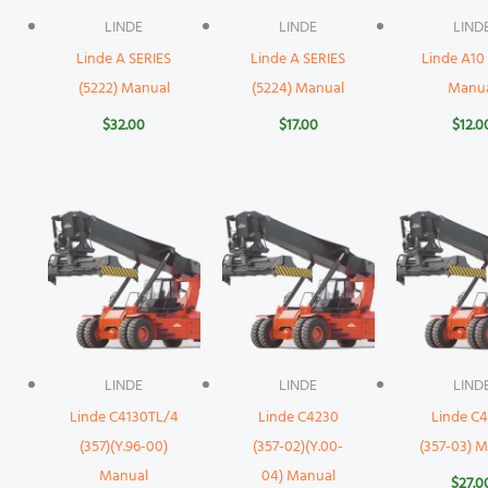
LINDE
LINDE
LIND
Linde A SERIES
Linde A SERIES
Linde A10
(5222) Manual
(5224) Manual
Manu
$
32.00
$
17.00
$
12.0
LINDE
LINDE
LIND
Linde C4130TL/4
Linde C4230
Linde C
(357)(Y.96-00)
(357-02)(Y.00-
(357-03) 
Manual
04) Manual
$
27.0