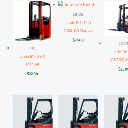
LINDE
Linde E15 (324)
(Y:82-87) Manual
$
26.00
LIND
LINDE
Linde E16 
Linde E10 (334)
(Y:87-92) 
Manual
$
25.0
$
22.00