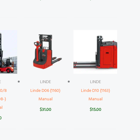
E
LINDE
LINDE
90/8
Linde D06 (1160)
Linde D10 (1163)
08-)
Manual
Manual
al
$
31.00
$
15.00
0