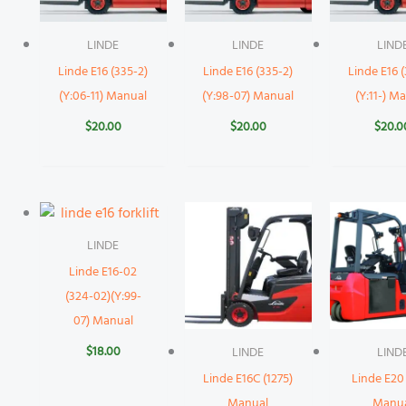
LINDE
LINDE
LIND
Linde E16 (335-2)
Linde E16 (335-2)
Linde E16 
(Y:06-11) Manual
(Y:98-07) Manual
(Y:11-) M
$
20.00
$
20.00
$
20.0
LINDE
Linde E16-02
(324-02)(Y:99-
07) Manual
$
18.00
LINDE
LIND
Linde E16C (1275)
Linde E20
Manual
Manu