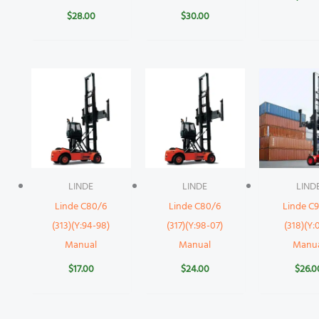
$
28.00
$
30.00
LINDE
LINDE
LIND
Linde C80/6
Linde C80/6
Linde C
(313)(Y:94-98)
(317)(Y:98-07)
(318)(Y:
Manual
Manual
Manu
$
17.00
$
24.00
$
26.0