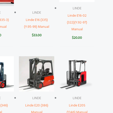
LINDE
E
LINDE
Linde E16-02
(335-3)
Linde E16 (335)
(322)(Y:92-97)
anual
(Y:95-99) Manual
Manual
0
$
33.00
$
20.00
E
LINDE
LINDE
 (346)
Linde E20 (386)
Linde E20S
al
Manual
(1346) Manual