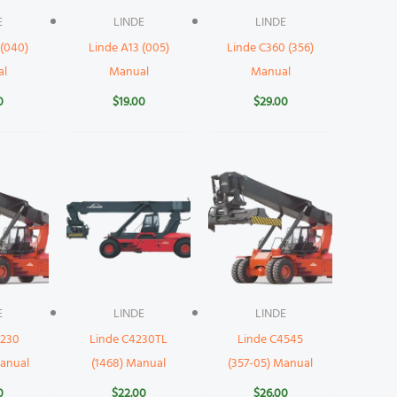
E
LINDE
LINDE
 (040)
Linde A13 (005)
Linde C360 (356)
al
Manual
Manual
0
$
19.00
$
29.00
E
LINDE
LINDE
4230
Linde C4230TL
Linde C4545
Manual
(1468) Manual
(357-05) Manual
0
$
22.00
$
26.00