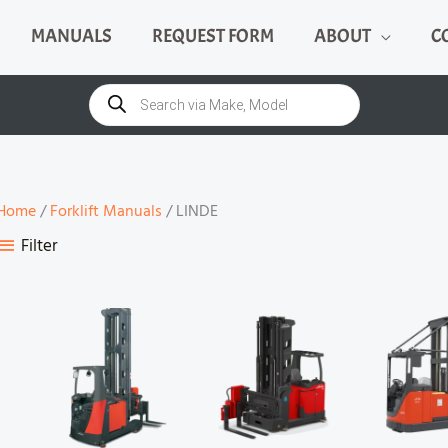
MANUALS
REQUEST FORM
ABOUT
C
Products
search
Home
/
Forklift Manuals
/ LINDE
Filter